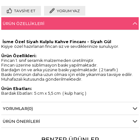
TAVSIYE ET
YORUM YAZ
ÜRÜN ÖZELLIKLERI
İsme Özel Siyah Kulplu Kahve Fincanı - Siyah Gül
Kişiye
özel hazırlanan fincan siz ve sevdiklerinize sunuluyor.
Ürün
Özellikleri:
Fincan 1. sınıf seramik malzemeden üretilmiştir.
Fincan üzerine süblimasyon baskı yapılmaktadır.
Bardağın ön ve arka yüzüne baskı yapılmaktadır. ( 2 taraflı )
Baskı ömrünün daha uzun olması için elde yıkanması tavsiye edilir.
Muhafazalı kutusunda gönderilmektedir.
Ürün Ebatları:
Bardak Ebatları: 5 cm x 5,5 cm ( kulp hariç )
Paket İçeriği:
1 adet isme özel kahve fincanı
YORUMLAR
(0)
1 adet fincan altlığı
ÜRÜN ÖNERILERI
BENZER ÜRÜNLER