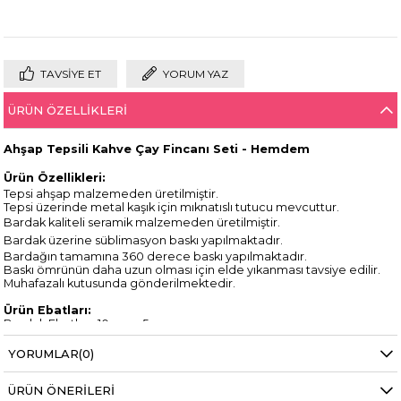
TAVSIYE ET
YORUM YAZ
ÜRÜN ÖZELLIKLERI
Ahşap Tepsili Kahve Çay Fincanı Seti - Hemdem
Ürün Özellikleri:
Tepsi ahşap malzemeden üretilmiştir.
Tepsi üzerinde metal kaşık için mıknatıslı tutucu mevcuttur.
Bardak kaliteli seramik malzemeden üretilmiştir.
Bardak üzerine süblimasyon baskı yapılmaktadır.
Bardağın tamamına 360 derece baskı yapılmaktadır.
Baskı ömrünün daha uzun olması için elde yıkanması tavsiye edilir.
Muhafazalı kutusunda gönderilmektedir.
Ürün Ebatları:
Bardak Ebatları: 10 cm x 5 cm
Tepsi Ebatları: 12 cm x 9 cm
YORUMLAR
(0)
Paket İçeriği:
1 adet kupa bardak
ÜRÜN ÖNERILERI
1 adet ahşap tepsi