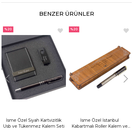
1 adet metal kaşık
BENZER ÜRÜNLER
%20
%20
İsme Özel Siyah Kartvizitlik
İsme Özel İstanbul
Usb ve Tükenmez Kalem Seti
Kabartmalı Roller Kalem ve
Ahşap Kutu Seti