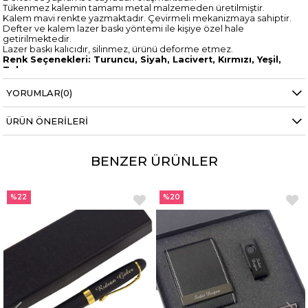
Tükenmez kalemin tamamı metal malzemeden üretilmiştir.
Kalem mavi renkte yazmaktadır. Çevirmeli mekanizmaya sahiptir.
Defter ve kalem lazer baskı yöntemi ile kişiye özel hale
getirilmektedir.
Lazer baskı kalıcıdır, silinmez, ürünü deforme etmez.
Renk Seçenekleri: Turuncu, Siyah, Lacivert, Kırmızı, Yeşil,
Taba
Ürün Ebatları:
Yükseklik : 15 cm
YORUMLAR
(0)
Genişlik : 9 cm
Paket İçeriği:
ÜRÜN ÖNERILERI
1 Adet İsme Özel 2025 Cep Boy Ajanda
1 Adet Kapaklı Roller İmza Kalemi
BENZER ÜRÜNLER
%20
%20