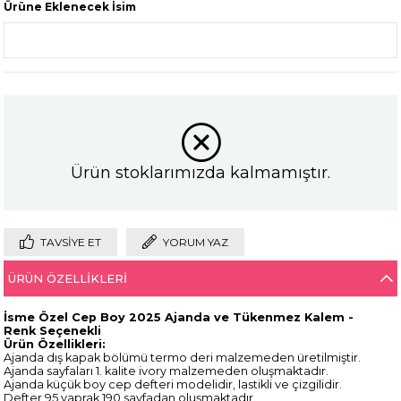
Ürüne Eklenecek İsim
Ürün stoklarımızda kalmamıştır.
TAVSIYE ET
YORUM YAZ
ÜRÜN ÖZELLIKLERI
İsme Özel Cep Boy 2025 Ajanda ve Tükenmez Kalem -
Renk Seçenekli
Ürün Özellikleri:
Ajanda dış kapak bölümü termo deri malzemeden üretilmiştir.
Ajanda sayfaları 1. kalite ivory malzemeden oluşmaktadır.
Ajanda küçük boy cep defteri modelidir, lastikli ve çizgilidir.
Defter 95 yaprak 190 sayfadan oluşmaktadır.