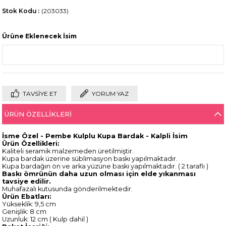
Stok Kodu
(203033)
Ürüne Eklenecek İsim
TAVSIYE ET
YORUM YAZ
ÜRÜN ÖZELLIKLERI
İsme Özel - Pembe Kulplu Kupa Bardak - Kalpli İsim
Ürün Özellikleri:
Kaliteli seramik malzemeden üretilmiştir.
Kupa bardak üzerine süblimasyon baskı yapılmaktadır.
Kupa bardağın ön ve arka yüzüne baskı yapılmaktadır. ( 2 taraflı )
Baskı ömrünün daha uzun olması için elde yıkanması
tavsiye edilir.
Muhafazalı kutusunda gönderilmektedir.
Ürün Ebatları:
Yükseklik: 9,5 cm
Genişlik: 8 cm
Uzunluk: 12 cm ( Kulp dahil )