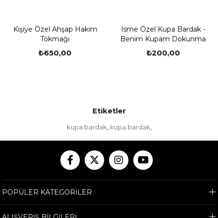
Kişiye Özel Ahşap Hakim
İsme Özel Kupa Bardak -
Tokmağı
Benim Kupam Dokunma
₺650,00
₺200,00
Etiketler
kupa bardak
kupa bardak
,
,
POPÜLER KATEGORİLER
ALIŞVERİŞ BİLGİLERİ