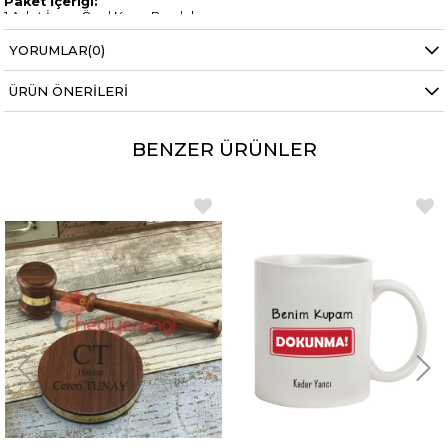
Paket İçeriği:
1 Adet İsme Özel Kupa Bardak
YORUMLAR
(0)
ÜRÜN ÖNERILERI
BENZER ÜRÜNLER