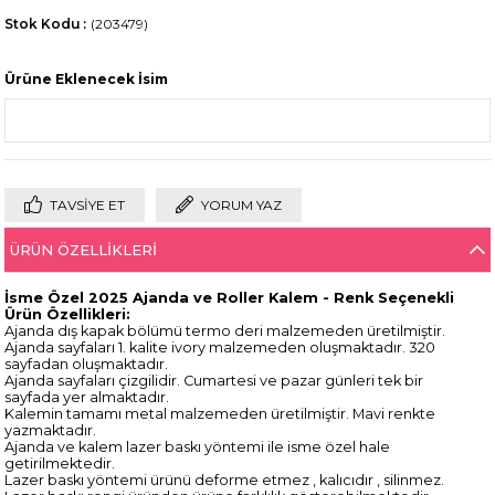
Stok Kodu
(203479)
Ürüne Eklenecek İsim
TAVSIYE ET
YORUM YAZ
ÜRÜN ÖZELLIKLERI
İsme Özel 2025 Ajanda ve Roller Kalem - Renk Seçenekli
Ürün Özellikleri:
Ajanda dış kapak bölümü termo deri malzemeden üretilmiştir.
Ajanda sayfaları 1. kalite ivory malzemeden oluşmaktadır. 320
sayfadan oluşmaktadır.
Ajanda sayfaları çizgilidir. Cumartesi ve pazar günleri tek bir
sayfada yer almaktadır.
Kalemin tamamı metal malzemeden üretilmiştir. Mavi renkte
yazmaktadır.
Ajanda ve kalem lazer baskı yöntemi ile isme özel hale
getirilmektedir.
Lazer baskı yöntemi ürünü deforme etmez , kalıcıdır , silinmez.