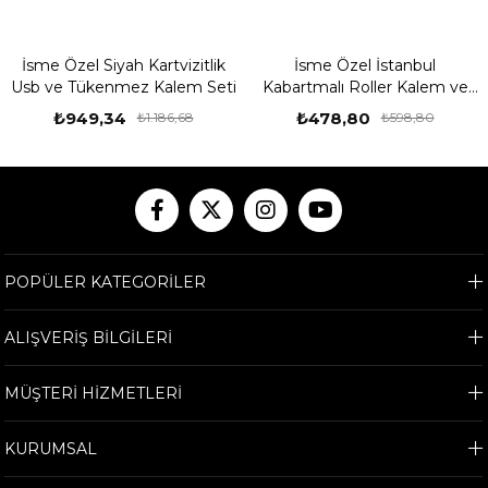
İsme Özel Siyah Kartvizitlik
İsme Özel İstanbul
Usb ve Tükenmez Kalem Seti
Kabartmalı Roller Kalem ve
Ahşap Kutu Seti
₺949,34
₺478,80
₺1.186,68
₺598,80
POPÜLER KATEGORİLER
ALIŞVERİŞ BİLGİLERİ
MÜŞTERİ HİZMETLERİ
KURUMSAL