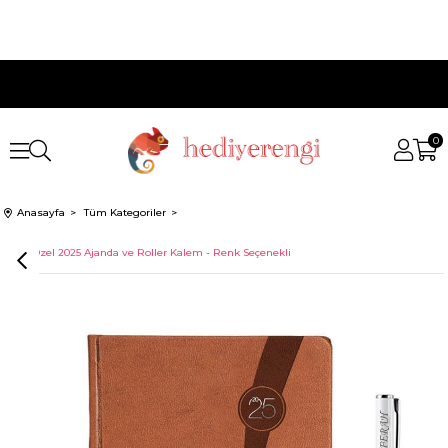
0
Anasayfa
Tüm Kategoriler
İsme Özel 2025 Ajanda ve Roller Kalem - Renk Seçenekli