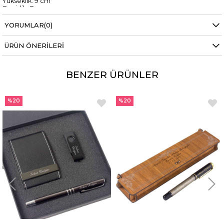
Yükseklik: 9 cm
Genişlik: 8 cm
Uzunluk: 8 cm
YORUMLAR
(0)
Paket İçeriği:
1 adet isme özel seramik kalemlik
ÜRÜN ÖNERILERI
BENZER ÜRÜNLER
%20
%20