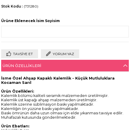
Stok Kodu
(731280)
Ürüne Eklenecek İsim Soyisim
TAVSIYE ET
YORUM YAZ
ÜRÜN ÖZELLIKLERI
İsme Özel Ahşap Kapaklı Kalemlik -
Küçük Mutluluklara
Kocaman Sarıl
Ürün Özellikleri:
Kalemlik bölümü kaliteli seramik malzemeden üretilmiştir.
Kalemlik üst kapağı ahşap malzemeden üretilmiştir.
Kalemlik üzerine süblimasyon baskı yapılmaktadır.
Kalemliğin ön yüzüne baskı yapılmaktadır.
Baskı ömrünün daha uzun olması için elde yıkanması tavsiye edilir.
Muhafazalı kutusunda gönderilmektedir.
Ürün Ebatları: