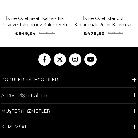
İsme Özel Siyah Kartvizitlik
İsme Özel İstanbul
Usb ve Tükenmez Kalem Seti
Kabartmalı Roller Kalem ve
Ahşap Kutu Seti
₺949,34
₺478,80
₺1.186,68
₺598,80
POPÜLER KATEGORİLER
ALIŞVERİŞ BİLGİLERİ
MÜŞTERİ HİZMETLERİ
KURUMSAL