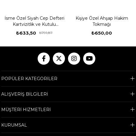
İsme Özel Siyah Cep Defteri
Kişiye Özel Ahşap Hakim
Kartvizitlik ve Kutulu
Tokmağı
Tükenmez Kalem Seti
₺633,50
₺650,00
₺791,87
POPÜLER KATEGORİLER
ALIŞVERİŞ BİLGİLERİ
MÜŞTERİ HİZMETLERİ
KURUMSAL