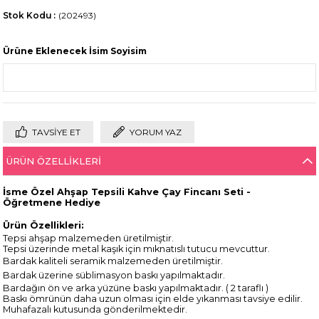
Stok Kodu
(202493)
Ürüne Eklenecek İsim Soyisim
TAVSIYE ET
YORUM YAZ
ÜRÜN ÖZELLIKLERI
İsme Özel Ahşap Tepsili Kahve Çay Fincanı Seti -
Öğretmene Hediye
Ürün Özellikleri:
Tepsi ahşap malzemeden üretilmiştir.
Tepsi üzerinde metal kaşık için mıknatıslı tutucu mevcuttur.
Bardak kaliteli seramik malzemeden üretilmiştir.
Bardak üzerine süblimasyon baskı yapılmaktadır.
Bardağın ön ve arka yüzüne baskı yapılmaktadır. ( 2 taraflı )
Baskı ömrünün daha uzun olması için elde yıkanması tavsiye edilir.
Muhafazalı kutusunda gönderilmektedir.