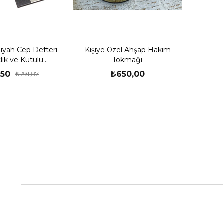
iyah Cep Defteri
Kişiye Özel Ahşap Hakim
tlik ve Kutulu
Tokmağı
z Kalem Seti
,50
₺650,00
₺791,87