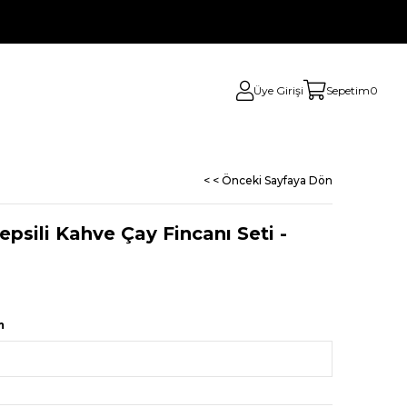
Üye Girişi
Sepetim
0
< < Önceki Sayfaya Dön
psili Kahve Çay Fincanı Seti -
m