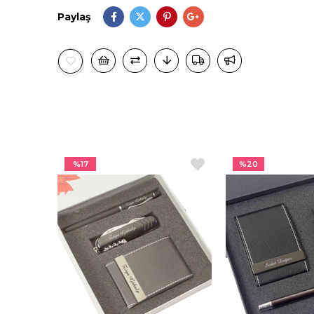
Paylaş
%17
%20