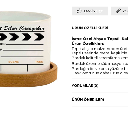
TAVSIYE ET
YO
ÜRÜN ÖZELLIKLERI
İsme Özel Ahşap Tepsili Kah
Ürün Özellikleri:
Tepsi ahşap malzemeden üretil
Tepsi üzerinde metal kaşık için
Bardak kaliteli seramik malzem
Bardak üzerine süblimasyon ba
Bardağın ön ve arka yüzüne baskı
Baskı ömrünün daha uzun olması
Muhafazalı kutusunda gönderi
Ürün Ebatları:
YORUMLAR
(0)
Bardak Ebatları: 10 cm x 5 cm
Tepsi Ebatları: 12 cm x 9 cm
Paket İçeriği:
1 adet isme özel kupa bardak
ÜRÜN ÖNERILERI
1 adet ahşap tepsi
1 adet metal kaşık