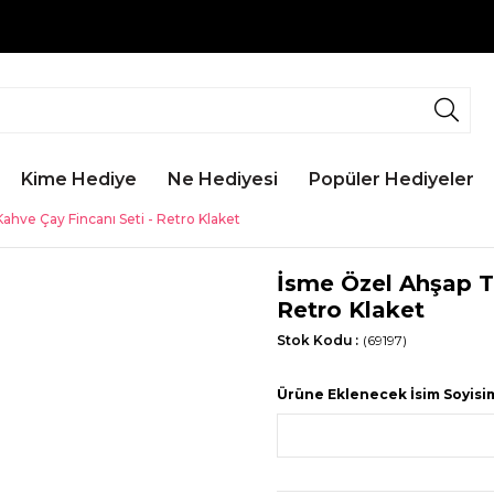
Kime Hediye
Ne Hediyesi
Popüler Hediyeler
ahve Çay Fincanı Seti - Retro Klaket
İsme Özel Ahşap Te
Retro Klaket
Stok Kodu
(69197)
Ürüne Eklenecek İsim Soyisi