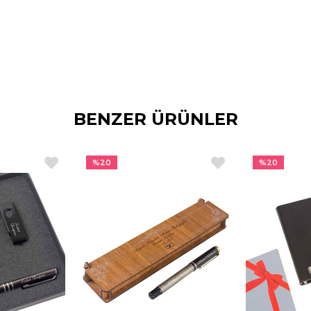
BENZER ÜRÜNLER
%20
%20