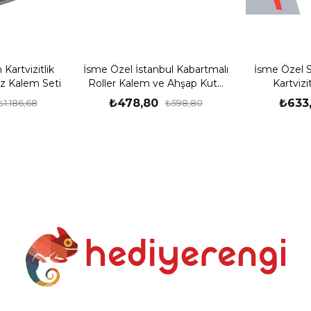
Kartvizitlik
İsme Özel İstanbul Kabartmalı
İsme Özel S
 Kalem Seti
Roller Kalem ve Ahşap Kutu
Kartvizi
Seti
Tükenme
₺478,80
₺633
₺1.186,68
₺598,80