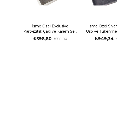
İsme Özel Exclusive
İsme Özel Siyah 
Kartvizitlik Çakı ve Kalem Seti
Usb ve Tükenmez
Siyah
₺598,80
₺949,34
₺718,80