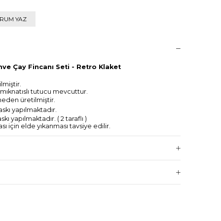
RUM YAZ
ve Çay Fincanı Seti - Retro Klaket
miştir.
 mıknatıslı tutucu mevcuttur.
eden üretilmiştir.
skı yapılmaktadır.
 yapılmaktadır. ( 2 taraflı )
 için elde yıkanması tavsiye edilir.
lmektedir.