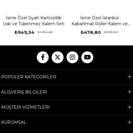
İsme Özel Siyah Kartvizitlik
İsme Özel İstanbul
Usb ve Tükenmez Kalem Seti
Kabartmalı Roller Kalem ve
Ahşap Kutu Seti
₺949,34
₺478,80
₺1.186,68
₺598,80
POPÜLER KATEGORİLER
ALIŞVERİŞ BİLGİLERİ
MÜŞTERİ HİZMETLERİ
KURUMSAL