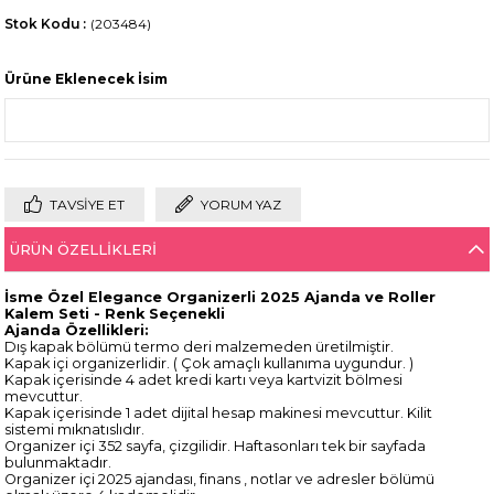
Stok Kodu
(203484)
Ürüne Eklenecek İsim
TAVSIYE ET
YORUM YAZ
ÜRÜN ÖZELLIKLERI
İsme Özel Elegance Organizerli 2025 Ajanda ve Roller
Kalem Seti - Renk Seçenekli
Ajanda Özellikleri:
Dış kapak bölümü termo deri malzemeden üretilmiştir.
Kapak içi organizerlidir. ( Çok amaçlı kullanıma uygundur. )
Kapak içerisinde 4 adet kredi kartı veya kartvizit bölmesi
mevcuttur.
Kapak içerisinde 1 adet dijital hesap makinesi mevcuttur. Kilit
sistemi mıknatıslıdır.
Organizer içi 352 sayfa, çizgilidir. Haftasonları tek bir sayfada
bulunmaktadır.
Organizer içi 2025 ajandası, finans , notlar ve adresler bölümü