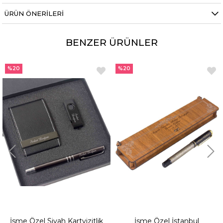
ÜRÜN ÖNERILERI
BENZER ÜRÜNLER
%20
%20
 Özel Siyah Kartvizitlik
İsme Özel İstanbul
İsme 