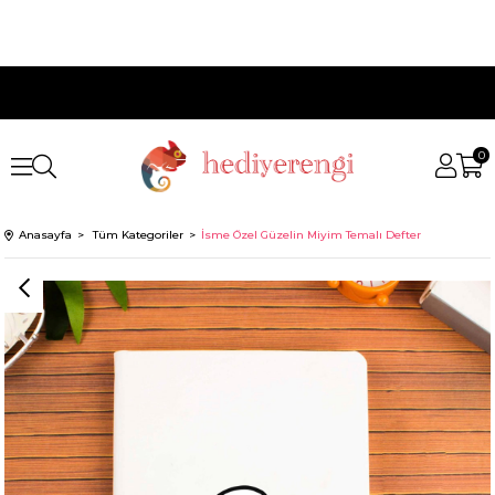
0
Anasayfa
Tüm Kategoriler
İsme Özel Güzelin Miyim Temalı Defter