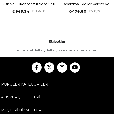
ve Tükenmez Kalem Seti
Kabartmalı Roller Kalem ve
K
Ahşap Kutu Seti
Tü
₺949,34
₺478,80
₺1.186,68
₺598,80
Etiketler
isme özel defter
defter
isme özel defter
defter
,
,
,
,
POPÜLER KATEGORİLER
ALIŞVERİŞ BİLGİLERİ
MÜŞTERİ HİZMETLERİ