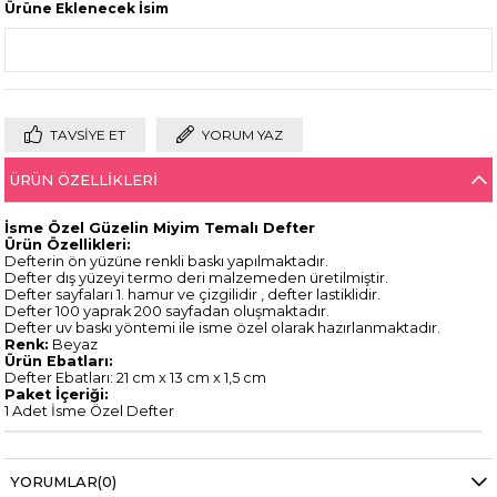
Ürüne Eklenecek İsim
TAVSIYE ET
YORUM YAZ
ÜRÜN ÖZELLIKLERI
İsme Özel Güzelin Miyim Temalı Defter
Ürün Özellikleri:
Defterin ön yüzüne renkli baskı yapılmaktadır.
Defter dış yüzeyi termo deri malzemeden üretilmiştir.
Defter sayfaları 1. hamur ve çizgilidir , defter lastiklidir.
Defter 100 yaprak 200 sayfadan oluşmaktadır.
Defter uv baskı yöntemi ile isme özel olarak hazırlanmaktadır.
Renk:
Beyaz
Ürün Ebatları:
Defter Ebatları: 21 cm x 13 cm x 1,5 cm
Paket İçeriği:
1 Adet İsme Özel Defter
YORUMLAR
(0)