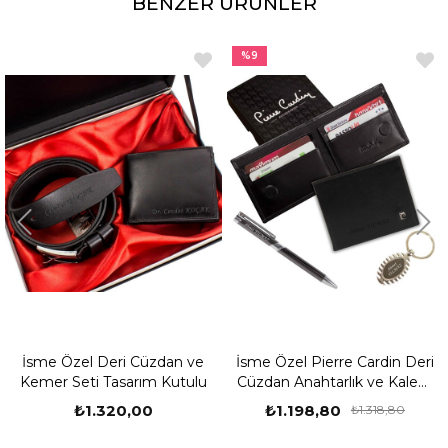
BENZER ÜRÜNLER
Ürün Ebatları:
Notluk:
Yükseklik:14,5 cm, Genişlik: 9 cm
Çakı:
Yükseklik:9,2 cm, Genişlik: 2,5 cm
El Feneri:
Yükseklik:8,2 cm, Genişlik: 1,4 cm ( anahtarlık kısmı hariç)
%9
Paket İçeriği:
1 Adet İsme Özel Hesap Makineli Notluk
1 Adet İsme Özel Çakı
1 Adet İsme Özel El Feneri
1 Adet İsme Özel Tükenmez Kalem
1 Adet Özel Tasarım Hediye Kutusu
İsme Özel Deri Cüzdan ve
İsme Özel Pierre Cardin Deri
Kemer Seti Tasarım Kutulu
Cüzdan Anahtarlık ve Kalem
Seti M5
₺1.320,00
₺1.198,80
₺1.318,80