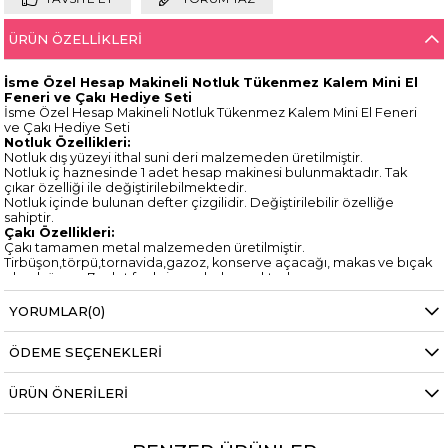
ÜRÜN ÖZELLIKLERI
İsme Özel Hesap Makineli Notluk Tükenmez Kalem Mini El
Feneri ve Çakı Hediye Seti
İsme Özel Hesap Makineli Notluk Tükenmez Kalem Mini El Feneri
ve Çakı Hediye Seti
Notluk Özellikleri:
Notluk dış yüzeyi ithal suni deri malzemeden üretilmiştir.
Notluk iç haznesinde 1 adet hesap makinesi bulunmaktadır. Tak
çıkar özelliği ile değiştirilebilmektedir.
Notluk içinde bulunan defter çizgilidir. Değiştirilebilir özelliğe
sahiptir.
Çakı Özellikleri:
Çakı tamamen metal malzemeden üretilmiştir.
Tirbüşon,törpü,tornavida,gazoz, konserve açacağı, makas ve bıçak
olmak üzere 7 adet fonksiyonu bulunmaktadır.
Mini El Feneri Özellikleri:
Ürünün tamamı metal malzemeden üretilmiştir.
YORUMLAR
(0)
Anahtarlık olarak kullanılabilmektedir.
4 adet mini pil ile çalışmaktadır.
ÖDEME SEÇENEKLERI
Set içerinde 1 adet tükenmez kalem mevcuttur.
Kalem mavi renkte yazmaktadır. Çevirmeli mekanizmaya sahiptir.
Set içerisinde bulunan tüm ürünler lazer baskı yöntemi ile kişiye
ÜRÜN ÖNERILERI
özel hale getirilmektedir.
Lazer baskı kalıcıdır, silinmez, ürünü deforme etmez.
Set içerisinde bulunan tüm ürünler özel tasarım hediye kutusunda
gönderilmektedir.