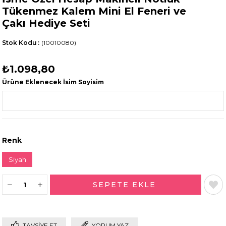
Tükenmez Kalem Mini El Feneri ve
Çakı Hediye Seti
Stok Kodu
(10010080)
₺1.098,80
Ürüne Eklenecek İsim Soyisim
Renk
Siyah
TAVSIYE ET
YORUM YAZ