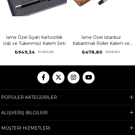
İsme Özel Siyah Kartvizitlik
İsme Özel İstanbul
Usb ve Tükenmez Kalem Seti
Kabartmalı Roller Kalem ve
Ahşap Kutu Seti
₺949,34
₺478,80
₺1.186,68
₺598,80
POPÜLER KATEGORİLER
ALIŞVERİŞ BİLGİLERİ
MÜŞTERİ HİZMETLERİ