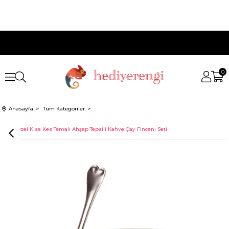
0
Anasayfa
Tüm Kategoriler
İsme Özel Kısa Kes Temalı Ahşap Tepsili Kahve Çay Fincanı Seti