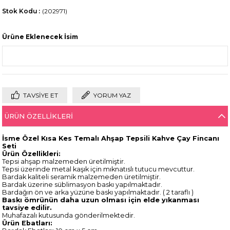
Stok Kodu
(202971)
Ürüne Eklenecek İsim
TAVSIYE ET
YORUM YAZ
ÜRÜN ÖZELLIKLERI
İsme Özel Kısa Kes Temalı Ahşap Tepsili Kahve Çay Fincanı
Seti
Ürün Özellikleri:
Tepsi ahşap malzemeden üretilmiştir.
Tepsi üzerinde metal kaşık için mıknatıslı tutucu mevcuttur.
Bardak kaliteli seramik malzemeden üretilmiştir.
Bardak üzerine süblimasyon baskı yapılmaktadır.
Bardağın ön ve arka yüzüne baskı yapılmaktadır. ( 2 taraflı )
Baskı ömrünün daha uzun olması için elde yıkanması
tavsiye edilir.
Muhafazalı kutusunda gönderilmektedir.
Ürün Ebatları: