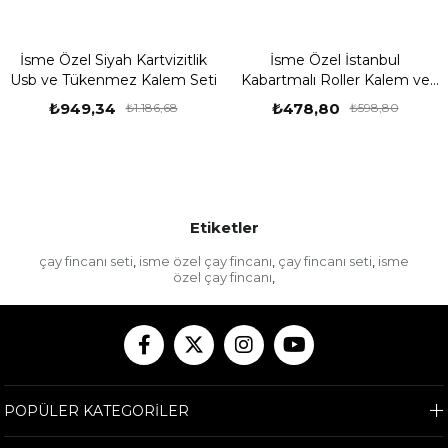
İsme Özel Siyah Kartvizitlik
İsme Özel İstanbul
Usb ve Tükenmez Kalem Seti
Kabartmalı Roller Kalem ve
Ahşap Kutu Seti
₺949,34
₺478,80
₺1.186,68
₺598,80
Etiketler
çay fincanı seti
isme özel çay fincanı
çay fincanı seti
isme
,
,
,
özel çay fincanı
,
POPÜLER KATEGORİLER