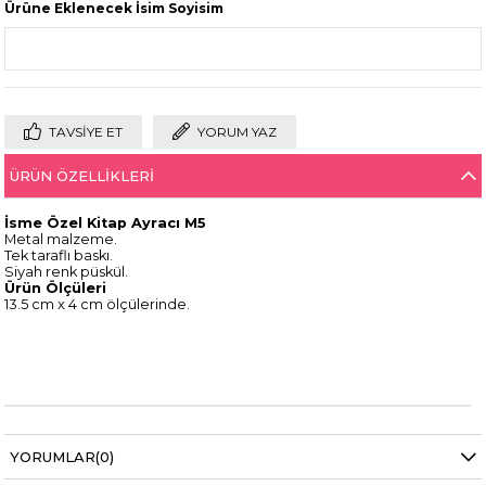
Ürüne Eklenecek İsim Soyisim
TAVSIYE ET
YORUM YAZ
ÜRÜN ÖZELLIKLERI
İsme Özel Kitap Ayracı M5
Metal malzeme.
Tek taraflı baskı.
Siyah renk püskül.
Ürün Ölçüleri
13.5 cm x 4 cm ölçülerinde.
YORUMLAR
(0)