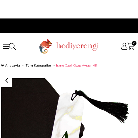
0
Anasayfa
Tüm Kategoriler
İsme Özel Kitap Ayracı M5