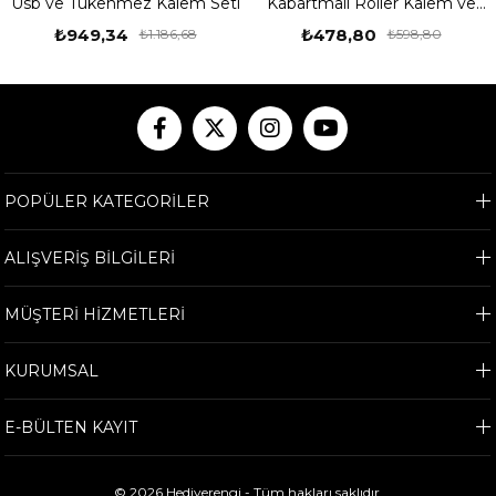
Usb ve Tükenmez Kalem Seti
Kabartmalı Roller Kalem ve
Ahşap Kutu Seti
₺949,34
₺478,80
₺1.186,68
₺598,80
POPÜLER KATEGORİLER
ALIŞVERİŞ BİLGİLERİ
MÜŞTERİ HİZMETLERİ
KURUMSAL
E-BÜLTEN KAYIT
© 2026 Hediyerengi - Tüm hakları saklıdır.