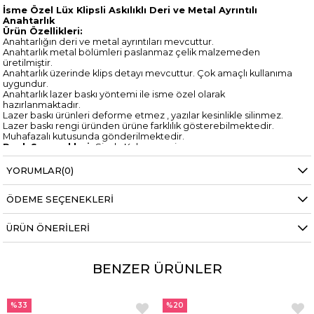
İsme Özel Lüx Klipsli Askılıklı Deri ve Metal Ayrıntılı
Anahtarlık
Ürün Özellikleri:
Anahtarlığın deri ve metal ayrıntıları mevcuttur.
Anahtarlık metal bölümleri paslanmaz çelik malzemeden
üretilmiştir.
Anahtarlık üzerinde klips detayı mevcuttur. Çok amaçlı kullanıma
uygundur.
Anahtarlık lazer baskı yöntemi ile isme özel olarak
hazırlanmaktadır.
Lazer baskı ürünleri deforme etmez , yazılar kesinlikle silinmez.
Lazer baskı rengi üründen ürüne farklılık gösterebilmektedir.
Muhafazalı kutusunda gönderilmektedir.
Renk Seçenekleri:
Siyah, Kahverengi
Paket İçeriği:
1 Adet İsme Özel Anahtarlık
YORUMLAR
(0)
ÖDEME SEÇENEKLERI
ÜRÜN ÖNERILERI
BENZER ÜRÜNLER
%33
%20