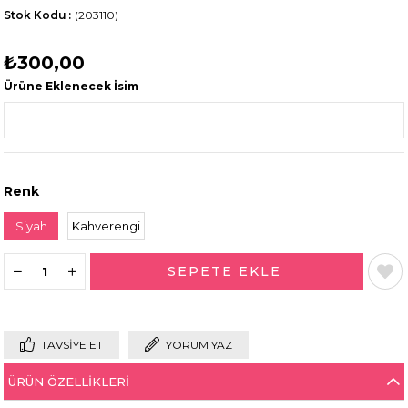
Stok Kodu
(203110)
₺300,00
Ürüne Eklenecek İsim
Renk
Siyah
Kahverengi
TAVSIYE ET
YORUM YAZ
ÜRÜN ÖZELLIKLERI