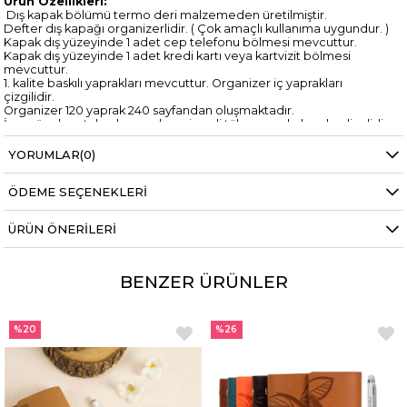
Ürün Özellikleri:
Dış kapak bölümü termo deri malzemeden üretilmiştir.
Defter dış kapağı organizerlidir. ( Çok amaçlı kullanıma uygundur. )
Kapak dış yüzeyinde 1 adet cep telefonu bölmesi mevcuttur.
Kapak dış yüzeyinde 1 adet kredi kartı veya kartvizit bölmesi
mevcuttur.
1. kalite baskılı yaprakları mevcuttur. Organizer iç yaprakları
çizgilidir.
Organizer 120 yaprak 240 sayfandan oluşmaktadır.
İsme özel metal çok amaçlı çevirmeli tükenmez kalem hediyelidir.
Tükenmez kalem , tornavida , cetvel , dokunmatik kalem , stant ve
silgi özelliklerine sahiptir.
YORUMLAR
(0)
Organizer ve kalem lazer baskı yöntemi ile isme özel hale
getirilmektedir.
ÖDEME SEÇENEKLERI
Lazer baskı yöntemi belirgindir , ürünü deforme etmez , kalıcıdır ,
silinmez.
Lazer baskı rengi üründen ürüne farklılık gösterebilmektedir.
ÜRÜN ÖNERILERI
Renk : Kahverengi
Ürün Ebatları:
Yükseklik : 21,5 cm
BENZER ÜRÜNLER
Genişlik : 14,5 cm
%20
%26