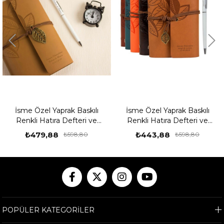
İsme Özel Yaprak Baskılı
İsme Özel Yaprak Baskılı
Renkli Hatıra Defteri ve
Renkli Hatıra Defteri ve
Kalem Seti Büyük Boy
Kalem Seti Orta Boy
₺479,88
₺443,88
₺598,80
₺598,80
POPÜLER KATEGORİLER