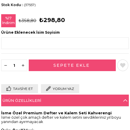
Stok Kodu
(37557)
%
17
₺298,80
₺358,80
İndirim
Ürüne Eklenecek İsim Soyisim
TAVSIYE ET
YORUM YAZ
ÜRÜN ÖZELLIKLERI
İsme Özel Premium Defter ve Kalem Seti Kahverengi
İsme özel çok amaçlı defter ve kalem setini sevdikleriniz yıl boyu
yanından ayırmayacak