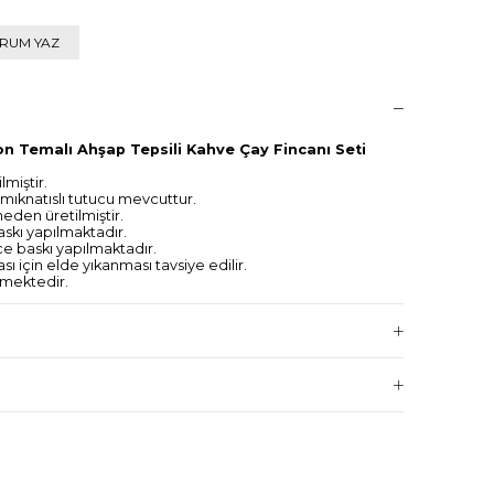
RUM YAZ
n Temalı Ahşap Tepsili Kahve Çay Fincanı Seti
miştir.
 mıknatıslı tutucu mevcuttur.
eden üretilmiştir.
skı yapılmaktadır.
 baskı yapılmaktadır.
 için elde yıkanması tavsiye edilir.
lmektedir.