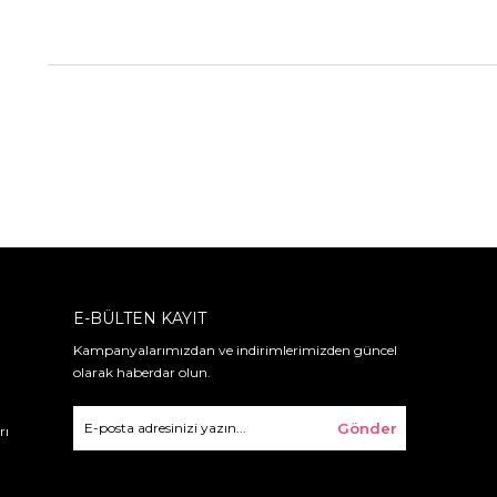
E-BÜLTEN KAYIT
Kampanyalarımızdan ve indirimlerimizden güncel
olarak haberdar olun.
Gönder
rı