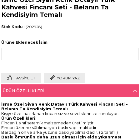
Kahvesi Fincanı Seti - Belanın Ta
Kendisiyim Temalı
Stok Kodu
(202928)
Ürüne Eklenecek İsim
TAVSIYE ET
YORUM YAZ
ÜRÜN ÖZELLIKLERI
İsme Özel Siyah Renk Detaylı Türk Kahvesi Fincanı Seti -
Belanın Ta Kendisiyim Temalı
Kişiye özel hazırlanan fincan siz ve sevdiklerinize sunuluyor.
Ürün
Özellikleri:
Fincan 1. sınıf seramik malzemeden üretilmiştir.
Fincan üzerine süblimasyon baskı yapılmaktadır.
Bardağın ön ve arka yüzüne baskı yapılmaktadır. ( 2 taraflı )
Baskı ömrünün daha uzun olması için elde yıkanması