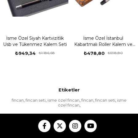
İsme Özel Siyah Kartvizitlik
İsme Özel İstanbul
Usb ve Tükenmez Kalem Seti
Kabartmalı Roller Kalem ve
Ahşap Kutu Seti
₺949,34
₺478,80
₺1.186,68
₺598,80
Etiketler
fincan
fincan seti
isme özel fincan
fincan
fincan seti
isme
,
,
,
,
,
özel fincan
,