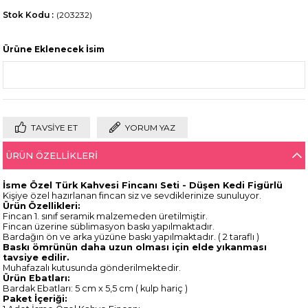
Stok Kodu
(203232)
Ürüne Eklenecek İsim
TAVSIYE ET
YORUM YAZ
ÜRÜN ÖZELLIKLERI
İsme Özel Türk Kahvesi Fincanı Seti - Düşen Kedi Figürlü
Kişiye özel hazırlanan fincan siz ve sevdiklerinize sunuluyor.
Ürün
Özellikleri:
Fincan 1. sınıf seramik malzemeden üretilmiştir.
Fincan üzerine süblimasyon baskı yapılmaktadır.
Bardağın ön ve arka yüzüne baskı yapılmaktadır. ( 2 taraflı )
Baskı ömrünün daha uzun olması için elde yıkanması
tavsiye edilir.
Muhafazalı kutusunda gönderilmektedir.
Ürün Ebatları:
Bardak Ebatları: 5 cm x 5,5 cm ( kulp hariç )
Paket İçeriği: