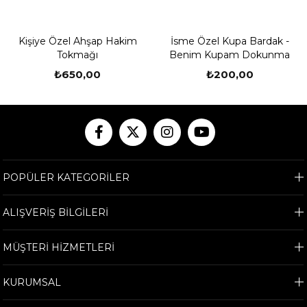
Kişiye Özel Ahşap Hakim
İsme Özel Kupa Bardak -
Tokmağı
Benim Kupam Dokunma
₺650,00
₺200,00
POPÜLER KATEGORİLER
ALIŞVERİŞ BİLGİLERİ
MÜŞTERİ HİZMETLERİ
KURUMSAL