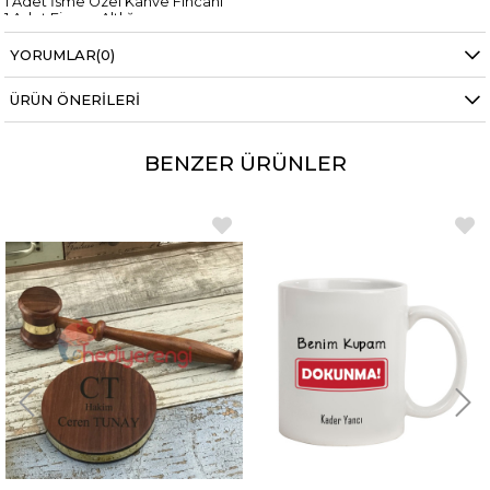
1 Adet İsme Özel Kahve Fincanı
1 Adet Fincan Altlığı
YORUMLAR
(0)
ÜRÜN ÖNERILERI
BENZER ÜRÜNLER