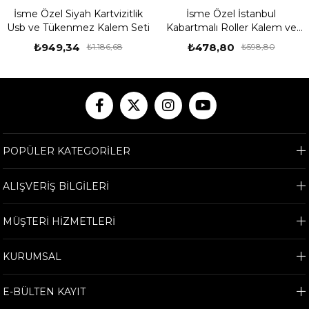
İsme Özel Siyah Kartvizitlik
İsme Özel İstanbul
Usb ve Tükenmez Kalem Seti
Kabartmalı Roller Kalem ve
Ahşap Kutu Seti
₺949,34
₺478,80
₺1.186,68
₺598,80
POPÜLER KATEGORİLER
ALIŞVERİŞ BİLGİLERİ
MÜŞTERİ HİZMETLERİ
KURUMSAL
E-BÜLTEN KAYIT