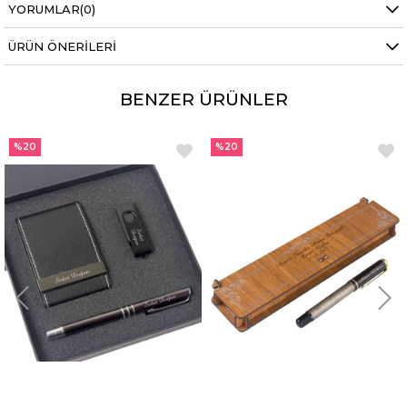
YORUMLAR
(0)
ÜRÜN ÖNERILERI
BENZER ÜRÜNLER
%20
%20