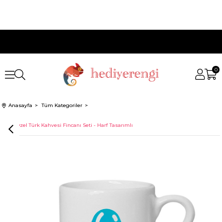
0
Anasayfa
Tüm Kategoriler
İsme Özel Türk Kahvesi Fincanı Seti - Harf Tasarımlı