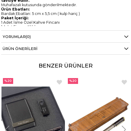
tavsiye edilir.
Muhafazalı kutusunda gönderilmektedir.
Ürün Ebatları:
Bardak Ebatları: 5 cm x 5,5 cm ( kulp hariç )
Paket İçeriği:
1 Adet İsme Özel Kahve Fincanı
1 Adet Fincan Altlığı
YORUMLAR
(0)
ÜRÜN ÖNERILERI
BENZER ÜRÜNLER
%20
%20