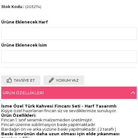
Stok Kodu
(203274)
Ürüne Eklenecek Harf
Ürüne Eklenecek İsim
TAVSIYE ET
YORUM YAZ
ÜRÜN ÖZELLIKLERI
İsme Özel Türk Kahvesi Fincanı Seti - Harf Tasarımlı
Kişiye özel hazırlanan fincan siz ve sevdiklerinize sunuluyor.
Ürün
Özellikleri:
Fincan 1. sınıf seramik malzemeden üretilmiştir.
Fincan üzerine süblimasyon baskı yapılmaktadır.
Bardağın ön ve arka yüzüne baskı yapılmaktadır. ( 2 taraflı )
Baskı ömrünün daha uzun olması için elde yıkanması