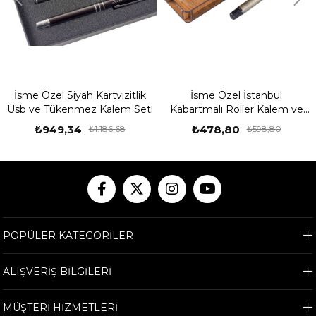
İsme Özel Siyah Kartvizitlik
İsme Özel İstanbul
Usb ve Tükenmez Kalem Seti
Kabartmalı Roller Kalem ve
Ahşap Kutu Seti
₺949,34
₺478,80
₺1.186,68
₺598,80
POPÜLER KATEGORİLER
ALIŞVERİŞ BİLGİLERİ
MÜŞTERİ HİZMETLERİ