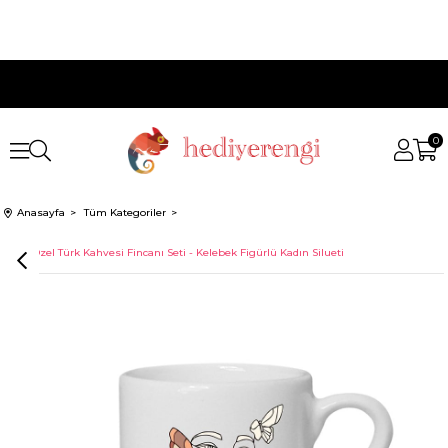
0
Anasayfa
Tüm Kategoriler
İsme Özel Türk Kahvesi Fincanı Seti - Kelebek Figürlü Kadın Silueti