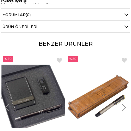
Paket İçeriği:
1 Adet İsme Özel Kahve Fincanı
1 Adet Fincan Altlığı
YORUMLAR
(0)
ÜRÜN ÖNERILERI
BENZER ÜRÜNLER
%20
%20