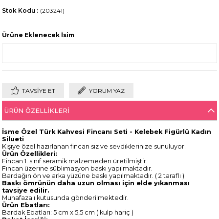
Stok Kodu
(203241)
Ürüne Eklenecek İsim
TAVSIYE ET
YORUM YAZ
ÜRÜN ÖZELLIKLERI
İsme Özel Türk Kahvesi Fincanı Seti - Kelebek Figürlü Kadın
Silueti
Kişiye özel hazırlanan fincan siz ve sevdiklerinize sunuluyor.
Ürün
Özellikleri:
Fincan 1. sınıf seramik malzemeden üretilmiştir.
Fincan üzerine süblimasyon baskı yapılmaktadır.
Bardağın ön ve arka yüzüne baskı yapılmaktadır. ( 2 taraflı )
Baskı ömrünün daha uzun olması için elde yıkanması
tavsiye edilir.
Muhafazalı kutusunda gönderilmektedir.
Ürün Ebatları:
Bardak Ebatları: 5 cm x 5,5 cm ( kulp hariç )