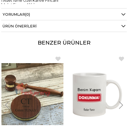
1 Adet İsme Özel Kahve Fincanı
1 Adet Fincan Altlığı
YORUMLAR
(0)
ÜRÜN ÖNERILERI
BENZER ÜRÜNLER