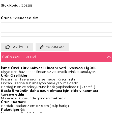
Stok Kodu
(203253)
Ürüne Eklenecek İsim
TAVSIYE ET
YORUM YAZ
ÜRÜN ÖZELLIKLERI
İsme Özel Türk Kahvesi Fincanı Seti - Vosvos Figürlü
Kişiye özel hazırlanan fincan siz ve sevdiklerinize sunuluyor.
Ürün
Özellikleri:
Fincan 1. sınıf seramik malzemeden üretilmiştir.
Fincan üzerine süblimasyon baskı yapılmaktadır.
Bardağın ön ve arka yüzüne baskı yapılmaktadır. ( 2 taraflı )
Baskı ömrünün daha uzun olması için elde yıkanması
tavsiye edilir.
Muhafazalı kutusunda gönderilmektedir.
Ürün Ebatları:
Bardak Ebatları: 5 cm x 5,5 cm ( kulp hariç )
Paket İçeriği: