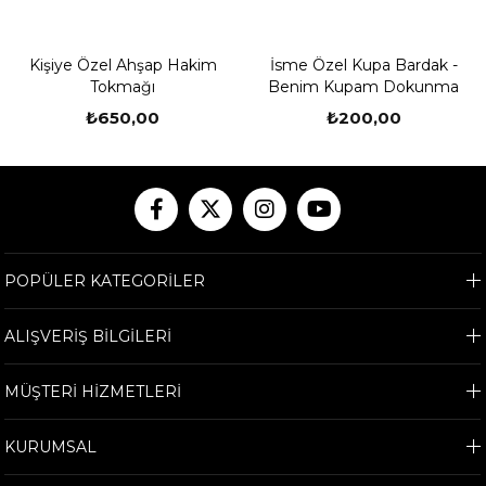
Kişiye Özel Ahşap Hakim
İsme Özel Kupa Bardak -
İ
Tokmağı
Benim Kupam Dokunma
₺650,00
₺200,00
POPÜLER KATEGORİLER
ALIŞVERİŞ BİLGİLERİ
MÜŞTERİ HİZMETLERİ
KURUMSAL