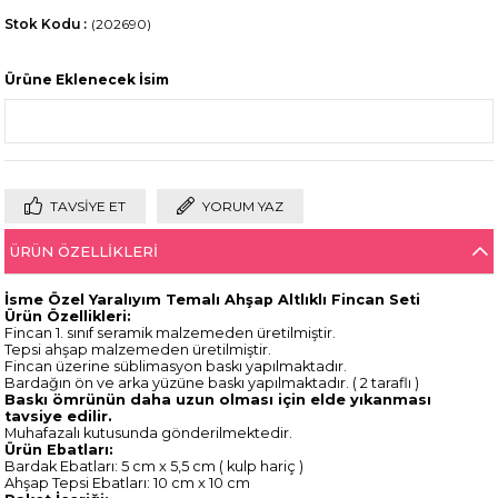
Stok Kodu
(202690)
Ürüne Eklenecek İsim
TAVSIYE ET
YORUM YAZ
ÜRÜN ÖZELLIKLERI
İsme Özel Yaralıyım Temalı Ahşap Altlıklı Fincan Seti
Ürün Özellikleri:
Fincan 1. sınıf seramik malzemeden üretilmiştir.
Tepsi ahşap malzemeden üretilmiştir.
Fincan üzerine süblimasyon baskı yapılmaktadır.
Bardağın ön ve arka yüzüne baskı yapılmaktadır. ( 2 taraflı )
Baskı ömrünün daha uzun olması için elde yıkanması
tavsiye edilir.
Muhafazalı kutusunda gönderilmektedir.
Ürün Ebatları:
Bardak Ebatları: 5 cm x 5,5 cm ( kulp hariç )
Ahşap Tepsi Ebatları: 10 cm x 10 cm