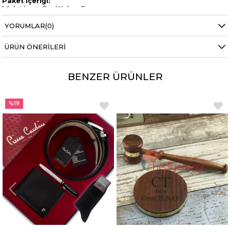
Paket İçeriği:
1 Adet İsme Özel Kahve Fincanı
1 Adet Ahşap Fincan Altlığı
YORUMLAR
(0)
ÜRÜN ÖNERILERI
BENZER ÜRÜNLER
%19