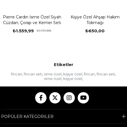
Pierre Cardin İsme Özel Siyah
Kişiye Özel Ahşap Hakim
Cüzdan, Çorap ve Kemer Seti
Tokmağı
₺1.559,99
₺650,00
₺1.919,88
Etiketler
fincan
fincan seti
isme özel
kişiye özel
fincan
fincan seti
,
,
,
,
,
,
isme özel
kişiye özel
,
,
POPÜLER KATEGORİLER