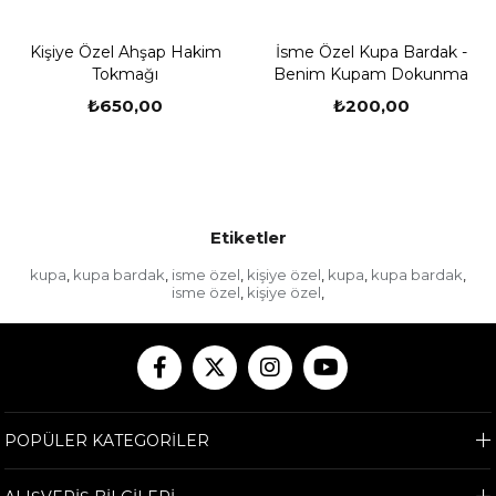
Kişiye Özel Ahşap Hakim
İsme Özel Kupa Bardak -
Tokmağı
Benim Kupam Dokunma
₺650,00
₺200,00
Etiketler
kupa
kupa bardak
isme özel
kişiye özel
kupa
kupa bardak
,
,
,
,
,
,
isme özel
kişiye özel
,
,
POPÜLER KATEGORİLER