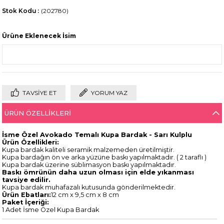
Stok Kodu
(202780)
Ürüne Eklenecek İsim
TAVSIYE ET
YORUM YAZ
ÜRÜN ÖZELLIKLERI
İsme Özel
Avokado Temalı
Kupa Bardak - Sarı Kulplu
Ürün Özellikleri:
Kupa bardak kaliteli seramik malzemeden üretilmiştir.
Kupa bardağın ön ve arka yüzüne baskı yapılmaktadır. ( 2 taraflı )
Kupa bardak üzerine süblimasyon baskı yapılmaktadır.
Baskı ömrünün daha uzun olması için elde yıkanması
tavsiye edilir.
Kupa bardak muhafazalı kutusunda gönderilmektedir.
Ürün Ebatları:
12 cm x 9,5 cm x 8 cm
Paket İçeriği:
1 Adet İsme Özel Kupa Bardak