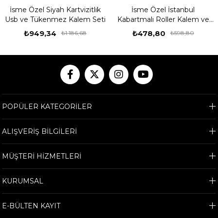
İsme Özel Siyah Kartvizitlik
İsme Özel İstanbul
Usb ve Tükenmez Kalem Seti
Kabartmalı Roller Kalem ve
Ahşap Kutu Seti
₺949,34
₺478,80
₺1.186,68
₺598,80
POPÜLER KATEGORİLER
ALIŞVERİŞ BİLGİLERİ
MÜŞTERİ HİZMETLERİ
KURUMSAL
E-BÜLTEN KAYIT