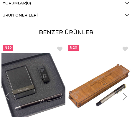
YORUMLAR
(0)
ÜRÜN ÖNERILERI
BENZER ÜRÜNLER
%20
%20