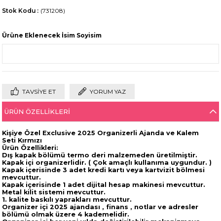
Stok Kodu
(731208)
Ürüne Eklenecek İsim Soyisim
TAVSIYE ET
YORUM YAZ
ÜRÜN ÖZELLIKLERI
Kişiye Özel Exclusive
2025 Organizerli Ajanda ve Kalem
Seti Kırmızı
Ürün Özellikleri:
Dış kapak bölümü termo deri malzemeden üretilmiştir.
Kapak içi organizerlidir. ( Çok amaçlı kullanıma uygundur. )
Kapak içerisinde 3 adet kredi kartı veya kartvizit bölmesi
mevcuttur.
Kapak içerisinde 1 adet dijital hesap makinesi mevcuttur.
Metal kilit sistemi mevcuttur.
1. kalite baskılı yaprakları mevcuttur.
Organizer içi 2025 ajandası , finans , notlar ve adresler
bölümü olmak üzere 4 kademelidir.