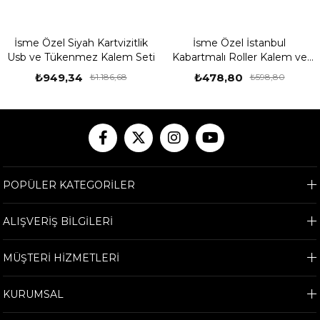
İsme Özel Siyah Kartvizitlik
İsme Özel İstanbul
Usb ve Tükenmez Kalem Seti
Kabartmalı Roller Kalem ve
Ahşap Kutu Seti
₺949,34
₺478,80
₺1.186,68
₺598,80
POPÜLER KATEGORİLER
ALIŞVERİŞ BİLGİLERİ
MÜŞTERİ HİZMETLERİ
KURUMSAL