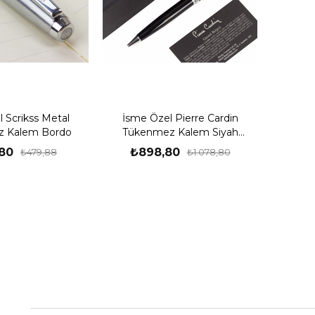
 Scrikss Metal
İsme Özel Pierre Cardin
 Kalem Bordo
Tükenmez Kalem Siyah
PC141
80
₺898,80
₺479,88
₺1.078,80