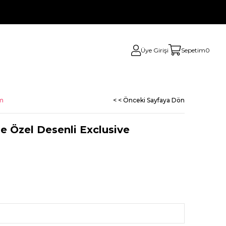
Üye Girişi
Sepetim
0
em
< < Önceki Sayfaya Dön
 Özel Desenli Exclusive