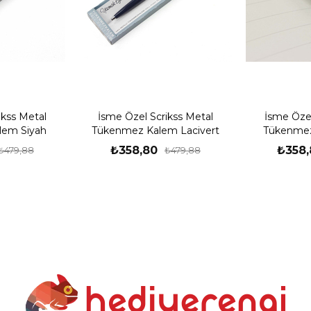
ikss Metal
İsme Özel Scrikss Metal
İsme Özel
lem Siyah
Tükenmez Kalem Lacivert
Tükenmez
₺358,80
₺358,
₺479,88
₺479,88