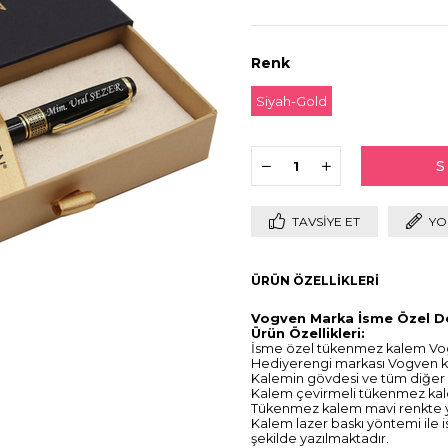
Renk
Siyah-Gold
TAVSIYE ET
YO
ÜRÜN ÖZELLIKLERI
Vogven Marka İsme Özel D
Ürün Özellikleri:
İsme özel tükenmez kalem Vogv
Hediyerengi markası Vogven kale
Kalemin gövdesi ve tüm diğer
Kalem çevirmeli tükenmez kal
Tükenmez kalem mavi renkte 
Kalem lazer baskı yöntemi ile is
şekilde yazılmaktadır.