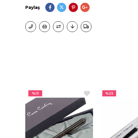
Paylaş
%13
%25