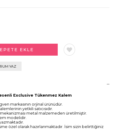
RUM YAZ
esenli Exclusive Tükenmez Kalem
en markasının orjinal ürünüdür.
mlerinin yetkili satıcısıdır.
 mekanizması metal malzemeden üretilmiştir.
em modelidir.
yazmaktadır.
me özel olarak hazırlanmaktadır. İsim sizin belirttiğiniz