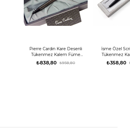
Pierre Cardin Kare Desenli
İsme Özel Scr
Tükenmez Kalem Füme
Tükenmez Ka
PC581
₺838,80
₺358,80
₺958,80