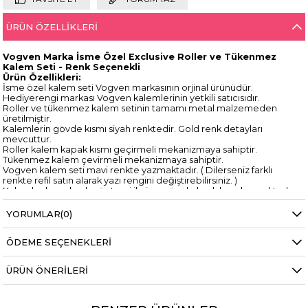
ÜRÜN ÖZELLIKLERI
Vogven Marka İsme Özel Exclusive Roller ve Tükenmez
Kalem Seti - Renk Seçenekli
Ürün Özellikleri:
İsme özel kalem seti Vogven markasının orjinal ürünüdür.
Hediyerengi markası Vogven kalemlerinin yetkili satıcısıdır.
Roller ve tükenmez kalem setinin tamamı metal malzemeden
üretilmiştir.
Kalemlerin gövde kısmı siyah renktedir. Gold renk detayları
mevcuttur.
Roller kalem kapak kısmı geçirmeli mekanizmaya sahiptir.
Tükenmez kalem çevirmeli mekanizmaya sahiptir.
Vogven kalem seti mavi renkte yazmaktadır. ( Dilerseniz farklı
renkte refil satın alarak yazı rengini değiştirebilirsiniz. )
Kalemler lazer baskı yöntemi ile isme özel olarak hazırlanmaktadır.
İsim sizin belirttiğiniz şekilde yazılmaktadır.
Lazer baskı ürünü deforme etmez , silinmez , kalıcıdır.
YORUMLAR
(0)
Lazer baskı rengi üründen ürüne farklılık gösterebilmektedir.
Vogven kalem orjinal kutusunda , garanti belgesi kartı ile
ÖDEME SEÇENEKLERI
gönderilmektedir.
Vogven kalemler tüm mekanik arızalara karşı 1 YIL GARANTİLİDİR.*
*Garanti şartları detayları garanti belgesinde yer almaktadır.
ÜRÜN ÖNERILERI
Vogven kalemler lazer baskı yöntemi ile kişiselleştirilmektedir.
Vogven kalemler üzerindeki yazı rengi üründen ürüne farklılık
gösterebilmektedir. (Görsellerdeki baskı rengi kalem yüzeyine
göre değişebilir.)