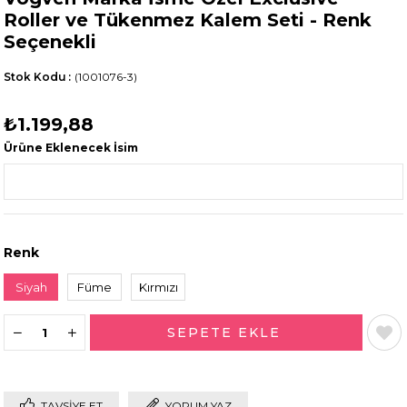
Roller ve Tükenmez Kalem Seti - Renk
Seçenekli
Stok Kodu
(1001076-3)
₺1.199,88
Ürüne Eklenecek İsim
Renk
Siyah
Füme
Kırmızı
TAVSIYE ET
YORUM YAZ